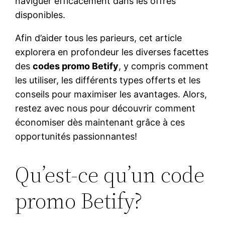
naviguer efficacement dans les offres
disponibles.
Afin d’aider tous les parieurs, cet article
explorera en profondeur les diverses facettes
des
codes promo Betify
, y compris comment
les utiliser, les différents types offerts et les
conseils pour maximiser les avantages. Alors,
restez avec nous pour découvrir comment
économiser dès maintenant grâce à ces
opportunités passionnantes!
Qu’est-ce qu’un code
promo Betify?