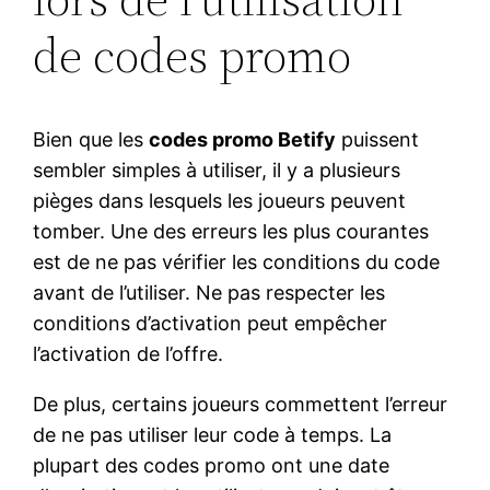
de codes promo
Bien que les
codes promo Betify
puissent
sembler simples à utiliser, il y a plusieurs
pièges dans lesquels les joueurs peuvent
tomber. Une des erreurs les plus courantes
est de ne pas vérifier les conditions du code
avant de l’utiliser. Ne pas respecter les
conditions d’activation peut empêcher
l’activation de l’offre.
De plus, certains joueurs commettent l’erreur
de ne pas utiliser leur code à temps. La
plupart des codes promo ont une date