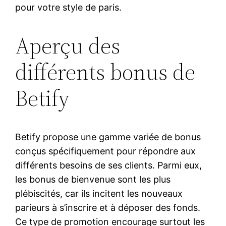
pour votre style de paris.
Aperçu des
différents bonus de
Betify
Betify propose une gamme variée de bonus
conçus spécifiquement pour répondre aux
différents besoins de ses clients. Parmi eux,
les bonus de bienvenue sont les plus
plébiscités, car ils incitent les nouveaux
parieurs à s’inscrire et à déposer des fonds.
Ce type de promotion encourage surtout les