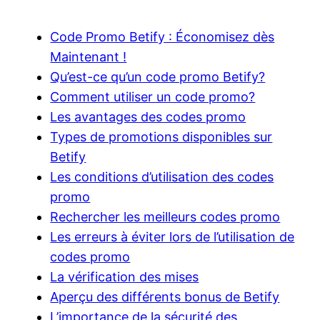
Code Promo Betify : Économisez dès
Maintenant !
Qu’est-ce qu’un code promo Betify?
Comment utiliser un code promo?
Les avantages des codes promo
Types de promotions disponibles sur
Betify
Les conditions d’utilisation des codes
promo
Rechercher les meilleurs codes promo
Les erreurs à éviter lors de l’utilisation de
codes promo
La vérification des mises
Aperçu des différents bonus de Betify
L’importance de la sécurité des