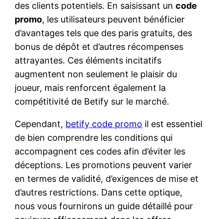
des clients potentiels. En saisissant un
code
promo
, les utilisateurs peuvent bénéficier
d’avantages tels que des paris gratuits, des
bonus de dépôt et d’autres récompenses
attrayantes. Ces éléments incitatifs
augmentent non seulement le plaisir du
joueur, mais renforcent également la
compétitivité de Betify sur le marché.
Cependant,
betify code promo
il est essentiel
de bien comprendre les conditions qui
accompagnent ces codes afin d’éviter les
déceptions. Les promotions peuvent varier
en termes de validité, d’exigences de mise et
d’autres restrictions. Dans cette optique,
nous vous fournirons un guide détaillé pour