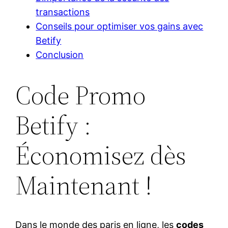
transactions
Conseils pour optimiser vos gains avec
Betify
Conclusion
Code Promo
Betify :
Économisez dès
Maintenant !
Dans le monde des paris en ligne, les
codes