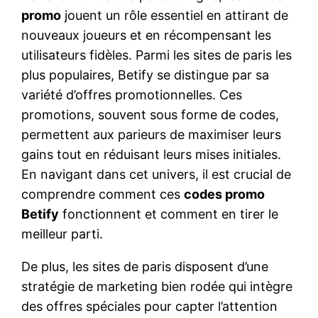
promo
jouent un rôle essentiel en attirant de
nouveaux joueurs et en récompensant les
utilisateurs fidèles. Parmi les sites de paris les
plus populaires, Betify se distingue par sa
variété d’offres promotionnelles. Ces
promotions, souvent sous forme de codes,
permettent aux parieurs de maximiser leurs
gains tout en réduisant leurs mises initiales.
En navigant dans cet univers, il est crucial de
comprendre comment ces
codes promo
Betify
fonctionnent et comment en tirer le
meilleur parti.
De plus, les sites de paris disposent d’une
stratégie de marketing bien rodée qui intègre
des offres spéciales pour capter l’attention