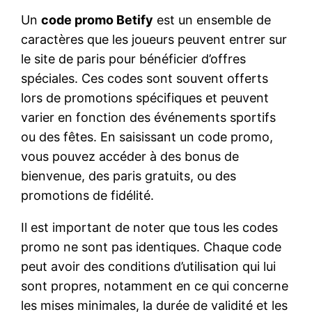
Un
code promo Betify
est un ensemble de
caractères que les joueurs peuvent entrer sur
le site de paris pour bénéficier d’offres
spéciales. Ces codes sont souvent offerts
lors de promotions spécifiques et peuvent
varier en fonction des événements sportifs
ou des fêtes. En saisissant un code promo,
vous pouvez accéder à des bonus de
bienvenue, des paris gratuits, ou des
promotions de fidélité.
Il est important de noter que tous les codes
promo ne sont pas identiques. Chaque code
peut avoir des conditions d’utilisation qui lui
sont propres, notamment en ce qui concerne
les mises minimales, la durée de validité et les