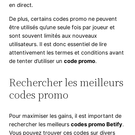
en direct.
De plus, certains codes promo ne peuvent
être utilisés qu’une seule fois par joueur et
sont souvent limités aux nouveaux
utilisateurs. Il est donc essentiel de lire
attentivement les termes et conditions avant
de tenter d’utiliser un
code promo
.
Rechercher les meilleurs
codes promo
Pour maximiser les gains, il est important de
rechercher les meilleurs
codes promo Betify
.
Vous pouvez trouver ces codes sur divers