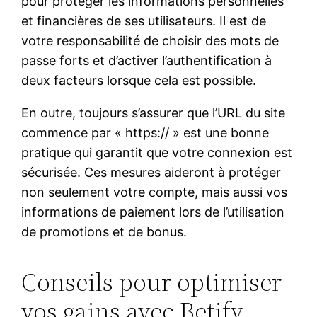
pour protéger les informations personnelles
et financières de ses utilisateurs. Il est de
votre responsabilité de choisir des mots de
passe forts et d’activer l’authentification à
deux facteurs lorsque cela est possible.
En outre, toujours s’assurer que l’URL du site
commence par « https:// » est une bonne
pratique qui garantit que votre connexion est
sécurisée. Ces mesures aideront à protéger
non seulement votre compte, mais aussi vos
informations de paiement lors de l’utilisation
de promotions et de bonus.
Conseils pour optimiser
vos gains avec Betify