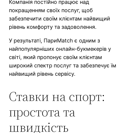
Компанія постійно працює над
покращенням своїх послуг, щоб
забезпечити своїм клієнтам найвищий
рівень комфорту та задоволення.
У результаті, ПариMatch є одним з
найпопулярніших онлайн-букмекерів у
світі, який пропонує своїм клієнтам
широкий спектр послуг та забезпечує їм
найвищий рівень сервісу.
Ставки на спорт:
простота та
швидкість