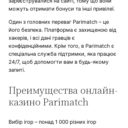
зареєструвалися на сайті, тому що вони
можуть отримати бонуси та інші привілеї.
Один з головних переваг Parimatch – це
його безпека. Платформа є захищеною від
хакерів, і всі дані гравців є
конфіденційними. Крім того, в Parimatch є
спеціальна служба підтримки, яка працює
24/7, щоб допомогти вам в будь-якому
запиті.
Преимущества онлайн-
казино Parimatch
Вибір ігор – понад 1 000 різних ігор