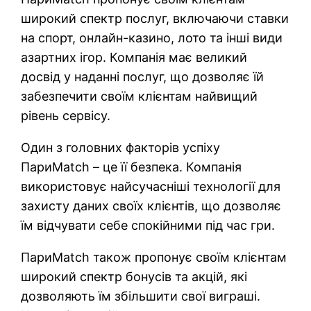
широкий спектр послуг, включаючи ставки
на спорт, онлайн-казино, лото та інші види
азартних ігор. Компанія має великий
досвід у наданні послуг, що дозволяє їй
забезпечити своїм клієнтам найвищий
рівень сервісу.
Один з головних факторів успіху
ПариMatch – це її безпека. Компанія
використовує найсучасніші технології для
захисту даних своїх клієнтів, що дозволяє
їм відчувати себе спокійними під час гри.
ПариMatch також пропонує своїм клієнтам
широкий спектр бонусів та акцій, які
дозволяють їм збільшити свої виграші.