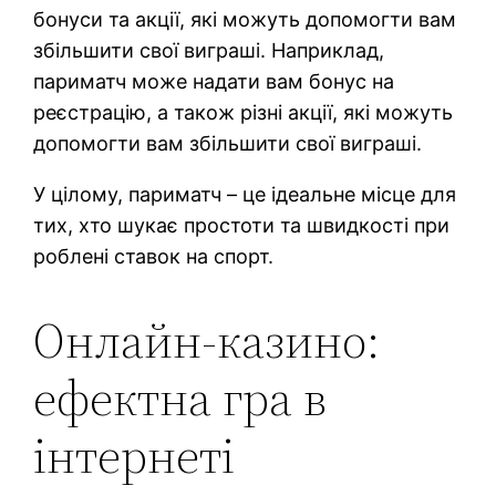
бонуси та акції, які можуть допомогти вам
збільшити свої виграші. Наприклад,
париматч може надати вам бонус на
реєстрацію, а також різні акції, які можуть
допомогти вам збільшити свої виграші.
У цілому, париматч – це ідеальне місце для
тих, хто шукає простоти та швидкості при
роблені ставок на спорт.
Онлайн-казино:
ефектна гра в
інтернеті