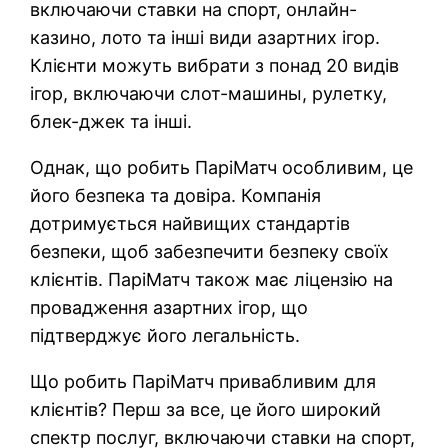
включаючи ставки на спорт, онлайн-
казино, лото та інші види азартних ігор.
Клієнти можуть вибрати з понад 20 видів
ігор, включаючи слот-машины, рулетку,
блек-джек та інші.
Однак, що робить ПаріМатч особливим, це
його безпека та довіра. Компанія
дотримується найвищих стандартів
безпеки, щоб забезпечити безпеку своїх
клієнтів. ПаріМатч також має ліцензію на
провадження азартних ігор, що
підтверджує його легальність.
Що робить ПаріМатч привабливим для
клієнтів? Перш за все, це його широкий
спектр послуг, включаючи ставки на спорт,