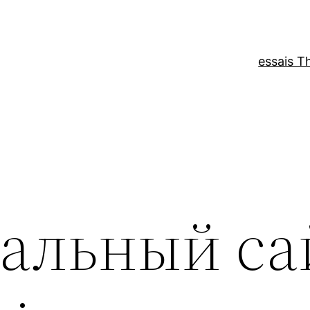
essais 
альный са