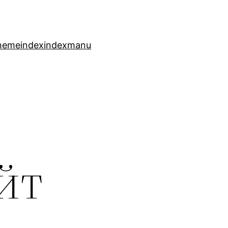
Theme
index
indexmanu
йт