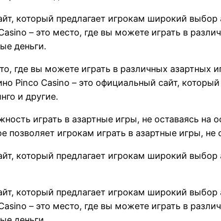
сайт, который предлагает игрокам широкий выбор 
Casino – это место, где вы можете играть в разли
ные деньги.
то, где вы можете играть в различных азартных иг
зино Pinco Casino – это официальный сайт, котор
нго и другие.
ожность играть в азартные игры, не оставаясь на 
ое позволяет игрокам играть в азартные игры, не
сайт, который предлагает игрокам широкий выбор 
сайт, который предлагает игрокам широкий выбор 
Casino – это место, где вы можете играть в разли
ные деньги.