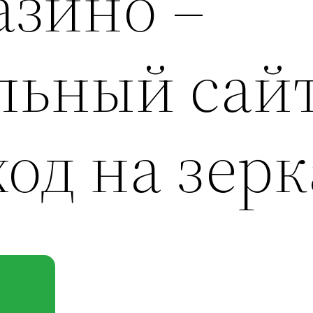
азино –
ьный сайт
ход на зер