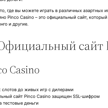
то, где вы можете играть в различных азартных иг
зино Pinco Casino – это официальный сайт, котор
нго и другие.
Официальный сайт P
o Casino
х слотов до живых игр с дилерами
льный сайт Pinco Casino защищен SSL-шифром
а тестовые деньги