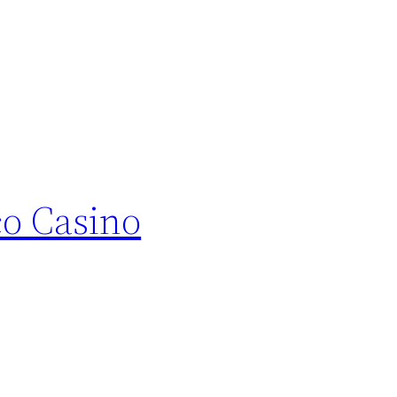
o Casino