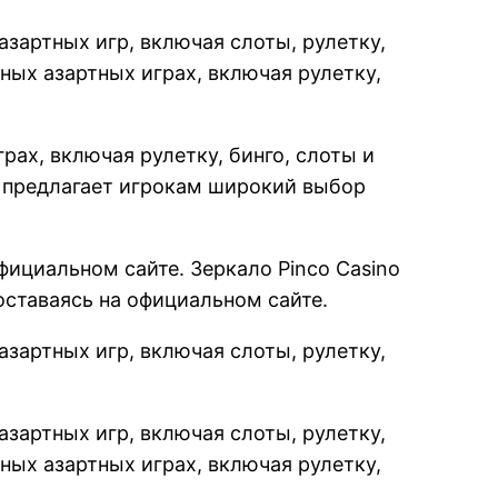
азартных игр, включая слоты, рулетку,
чных азартных играх, включая рулетку,
рах, включая рулетку, бинго, слоты и
ый предлагает игрокам широкий выбор
официальном сайте. Зеркало Pinco Casino
 оставаясь на официальном сайте.
азартных игр, включая слоты, рулетку,
азартных игр, включая слоты, рулетку,
чных азартных играх, включая рулетку,