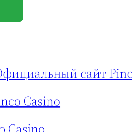
Официальный сайт Pinc
nco Casino
o Casino