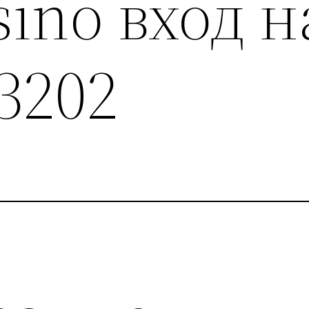
sino вход н
3202