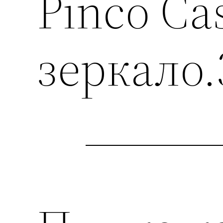
Pinco Ca
зеркало.