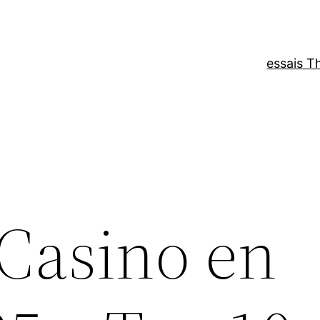
essais 
 Casino en