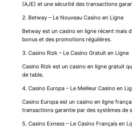
(AJE) et une sécurité des transactions gara
2. Betway – Le Nouveau Casino en Ligne
Betway est un casino en ligne récent mais dé
bonus et des promotions régulières.
3. Casino Rizk – Le Casino Gratuit en Ligne
Casino Rizk est un casino en ligne gratuit qu
de table.
4. Casino Europa – Le Meilleur Casino en Li
Casino Europa est un casino en ligne français
transactions garantie par des systèmes de s
5. Casino Exness – Le Casino Français en L