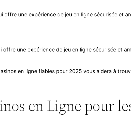
ui offre une expérience de jeu en ligne sécurisée et a
e
ui offre une expérience de jeu en ligne sécurisée et a
sinos en ligne fiables pour 2025 vous aidera à trouve
inos en Ligne pour le