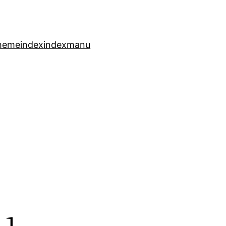
Theme
index
indexmanu