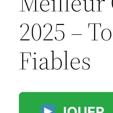
Meilleur
2025 – To
Fiables
JOUER