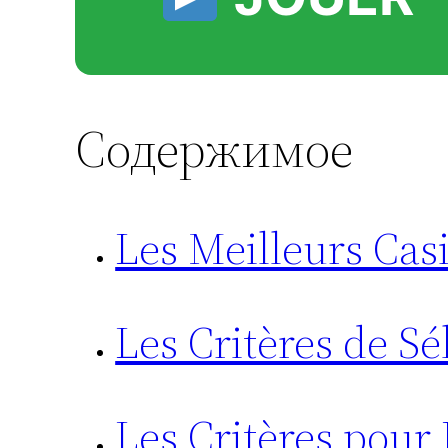
Содержимое
Les Meilleurs Cas
Les Critères de Sé
Les Critères pour