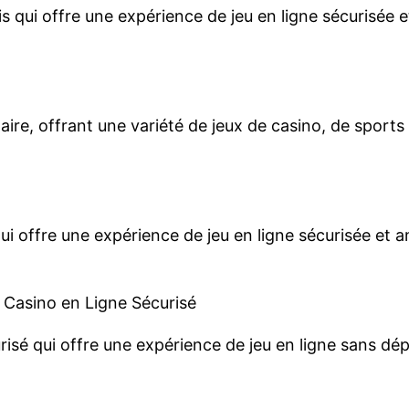
s qui offre une expérience de jeu en ligne sécurisée 
aire, offrant une variété de jeux de casino, de sports
qui offre une expérience de jeu en ligne sécurisée et 
 Casino en Ligne Sécurisé
isé qui offre une expérience de jeu en ligne sans dép