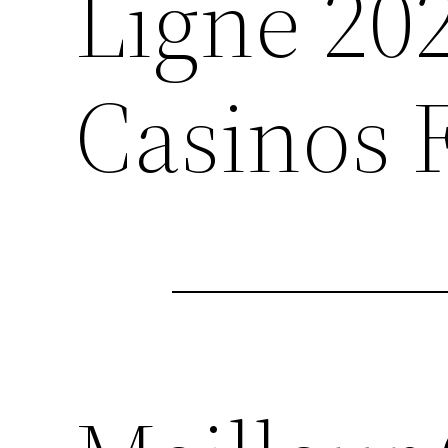
Ligne 202
Casinos 