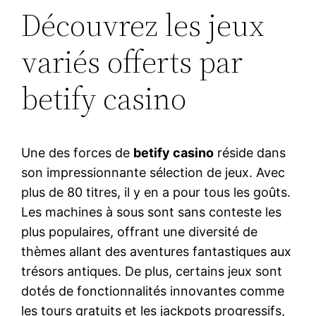
Découvrez les jeux
variés offerts par
betify casino
Une des forces de
betify casino
réside dans
son impressionnante sélection de jeux. Avec
plus de 80 titres, il y en a pour tous les goûts.
Les machines à sous sont sans conteste les
plus populaires, offrant une diversité de
thèmes allant des aventures fantastiques aux
trésors antiques. De plus, certains jeux sont
dotés de fonctionnalités innovantes comme
les tours gratuits et les jackpots progressifs,