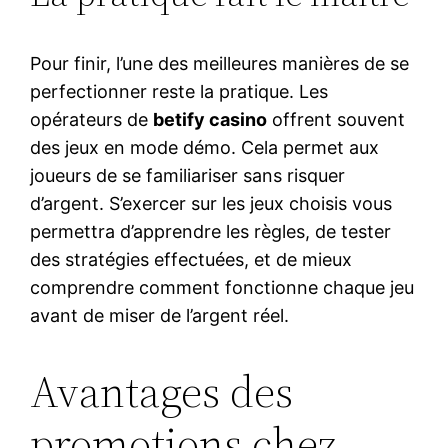
Pour finir, l’une des meilleures manières de se
perfectionner reste la pratique. Les
opérateurs de
betify casino
offrent souvent
des jeux en mode démo. Cela permet aux
joueurs de se familiariser sans risquer
d’argent. S’exercer sur les jeux choisis vous
permettra d’apprendre les règles, de tester
des stratégies effectuées, et de mieux
comprendre comment fonctionne chaque jeu
avant de miser de l’argent réel.
Avantages des
promotions chez