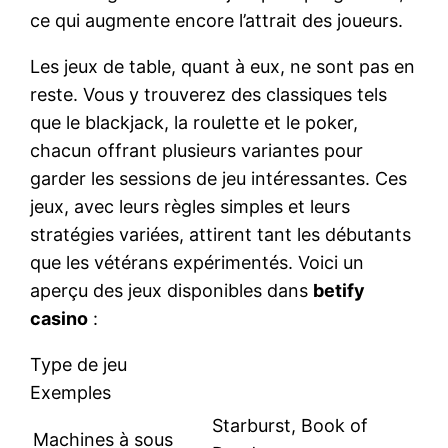
ce qui augmente encore l’attrait des joueurs.
Les jeux de table, quant à eux, ne sont pas en
reste. Vous y trouverez des classiques tels
que le blackjack, la roulette et le poker,
chacun offrant plusieurs variantes pour
garder les sessions de jeu intéressantes. Ces
jeux, avec leurs règles simples et leurs
stratégies variées, attirent tant les débutants
que les vétérans expérimentés. Voici un
aperçu des jeux disponibles dans
betify
casino
:
Type de jeu
Exemples
Starburst, Book of
Machines à sous