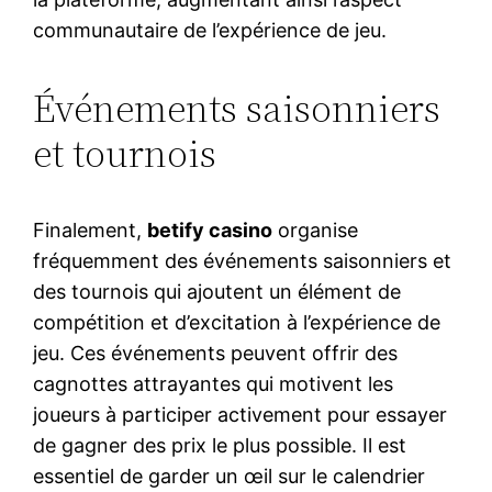
communautaire de l’expérience de jeu.
Événements saisonniers
et tournois
Finalement,
betify casino
organise
fréquemment des événements saisonniers et
des tournois qui ajoutent un élément de
compétition et d’excitation à l’expérience de
jeu. Ces événements peuvent offrir des
cagnottes attrayantes qui motivent les
joueurs à participer activement pour essayer
de gagner des prix le plus possible. Il est
essentiel de garder un œil sur le calendrier