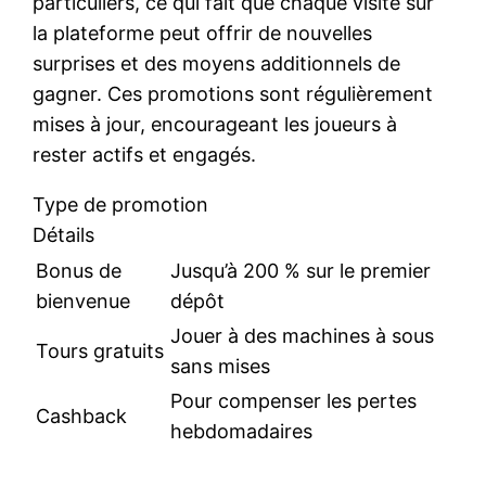
particuliers, ce qui fait que chaque visite sur
la plateforme peut offrir de nouvelles
surprises et des moyens additionnels de
gagner. Ces promotions sont régulièrement
mises à jour, encourageant les joueurs à
rester actifs et engagés.
Type de promotion
Détails
Bonus de
Jusqu’à 200 % sur le premier
bienvenue
dépôt
Jouer à des machines à sous
Tours gratuits
sans mises
Pour compenser les pertes
Cashback
hebdomadaires