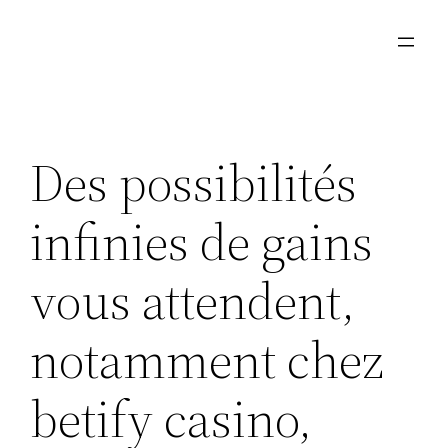
Aller
au
contenu
Des possibilités
infinies de gains
vous attendent,
notamment chez
betify casino,