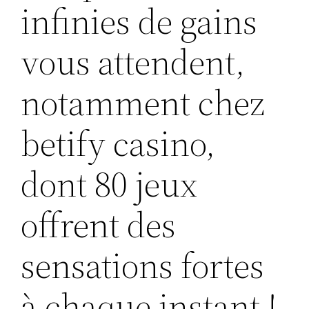
infinies de gains
vous attendent,
notamment chez
betify casino,
dont 80 jeux
offrent des
sensations fortes
à chaque instant !