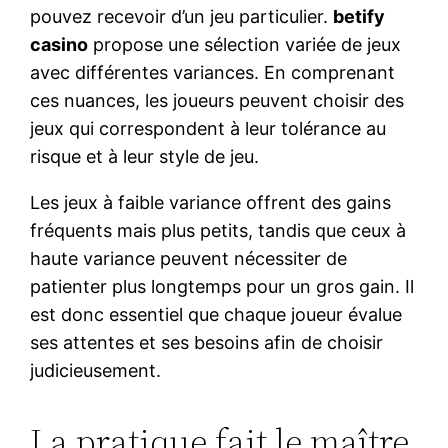
pouvez recevoir d’un jeu particulier.
betify
casino
propose une sélection variée de jeux
avec différentes variances. En comprenant
ces nuances, les joueurs peuvent choisir des
jeux qui correspondent à leur tolérance au
risque et à leur style de jeu.
Les jeux à faible variance offrent des gains
fréquents mais plus petits, tandis que ceux à
haute variance peuvent nécessiter de
patienter plus longtemps pour un gros gain. Il
est donc essentiel que chaque joueur évalue
ses attentes et ses besoins afin de choisir
judicieusement.
La pratique fait le maître