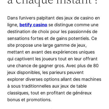
Dans l’univers palpitant des jeux de casino en
ligne,
betify casino
se distingue comme une
destination de choix pour les passionnés de
sensations fortes et de gains potentiels. Ce
site propose une large gamme de jeux,
mettant en avant des expériences uniques
qui captivent les joueurs tout en leur offrant
une chance de gagner gros. Avec plus de 80
jeux disponibles, les parieurs peuvent
explorer diverses options allant des machines
à sous traditionnelles aux jeux de table
classiques, tout en profitant de généreux
bonus et promotions.