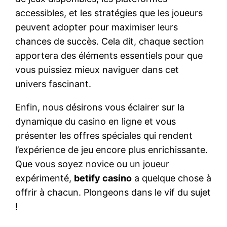
accessibles, et les stratégies que les joueurs
peuvent adopter pour maximiser leurs
chances de succès. Cela dit, chaque section
apportera des éléments essentiels pour que
vous puissiez mieux naviguer dans cet
univers fascinant.
Enfin, nous désirons vous éclairer sur la
dynamique du casino en ligne et vous
présenter les offres spéciales qui rendent
l’expérience de jeu encore plus enrichissante.
Que vous soyez novice ou un joueur
expérimenté,
betify casino
a quelque chose à
offrir à chacun. Plongeons dans le vif du sujet
!