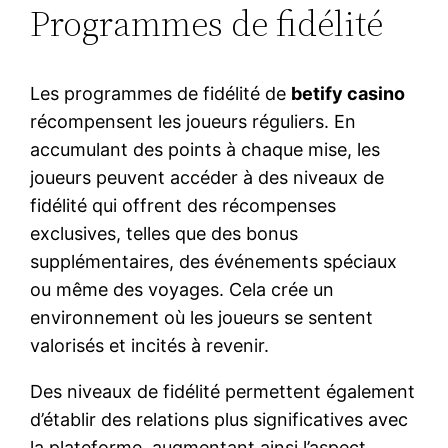
Programmes de fidélité
Les programmes de fidélité de
betify casino
récompensent les joueurs réguliers. En
accumulant des points à chaque mise, les
joueurs peuvent accéder à des niveaux de
fidélité qui offrent des récompenses
exclusives, telles que des bonus
supplémentaires, des événements spéciaux
ou même des voyages. Cela crée un
environnement où les joueurs se sentent
valorisés et incités à revenir.
Des niveaux de fidélité permettent également
d’établir des relations plus significatives avec
la plateforme, augmentant ainsi l’aspect