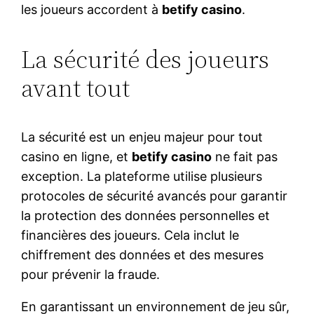
les joueurs accordent à
betify casino
.
La sécurité des joueurs
avant tout
La sécurité est un enjeu majeur pour tout
casino en ligne, et
betify casino
ne fait pas
exception. La plateforme utilise plusieurs
protocoles de sécurité avancés pour garantir
la protection des données personnelles et
financières des joueurs. Cela inclut le
chiffrement des données et des mesures
pour prévenir la fraude.
En garantissant un environnement de jeu sûr,