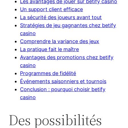
Les avantages de jouer sur betify casino
Un support client efficace
La sécurité des joueurs avant tout
Stratégies de jeu gagnantes chez betify
casino
Comprendre la variance des jeux
La pratique fait le maître
Avantages des promotions chez betify
casino
Programmes de fidélité
Événements saisonniers et tournois
Conclusion : pourquoi choisir betify
casino
Des possibilités