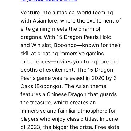
Venture into a magical world teeming
with Asian lore, where the excitement of
elite gaming meets the charm of
dragons. With 15 Dragon Pearls Hold
and Win slot, Booongo—known for their
skill at creating immersive gaming
experiences—invites you to explore the
depths of excitement. The 15 Dragon
Pearls game was released in 2020 by 3
Oaks (Booongo). The Asian theme
features a Chinese Dragon that guards
the treasure, which creates an
immersive and familiar atmosphere for
players who enjoy classic titles. In June
of 2023, the bigger the prize. Free slots