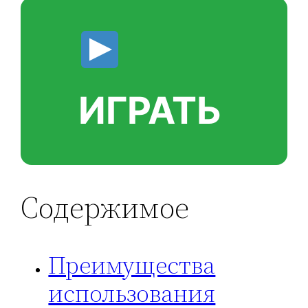
ИГРАТЬ
Содержимое
Преимущества
использования