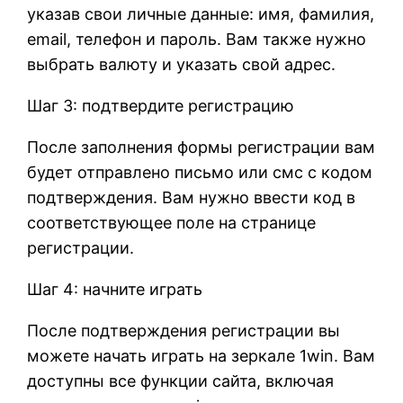
указав свои личные данные: имя, фамилия,
email, телефон и пароль. Вам также нужно
выбрать валюту и указать свой адрес.
Шаг 3: подтвердите регистрацию
После заполнения формы регистрации вам
будет отправлено письмо или смс с кодом
подтверждения. Вам нужно ввести код в
соответствующее поле на странице
регистрации.
Шаг 4: начните играть
После подтверждения регистрации вы
можете начать играть на зеркале 1win. Вам
доступны все функции сайта, включая