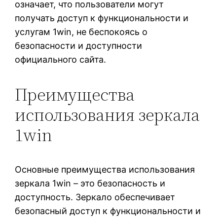
означает, что пользователи могут
получать доступ к функциональности и
услугам 1win, не беспокоясь о
безопасности и доступности
официального сайта.
Преимущества
использования зеркала
1win
Основные преимущества использования
зеркала 1win – это безопасность и
доступность. Зеркало обеспечивает
безопасный доступ к функциональности и