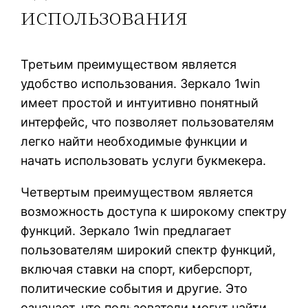
использования
Третьим преимуществом является
удобство использования. Зеркало 1win
имеет простой и интуитивно понятный
интерфейс, что позволяет пользователям
легко найти необходимые функции и
начать использовать услуги букмекера.
Четвертым преимуществом является
возможность доступа к широкому спектру
функций. Зеркало 1win предлагает
пользователям широкий спектр функций,
включая ставки на спорт, киберспорт,
политические события и другие. Это
означает, что пользователи могут найти