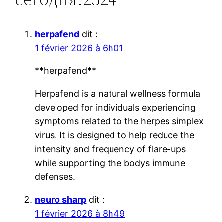
herpafend
dit :
1 février 2026 à 6h01
**herpafend**
Herpafend is a natural wellness formula
developed for individuals experiencing
symptoms related to the herpes simplex
virus. It is designed to help reduce the
intensity and frequency of flare-ups
while supporting the bodys immune
defenses.
neuro sharp
dit :
1 février 2026 à 8h49