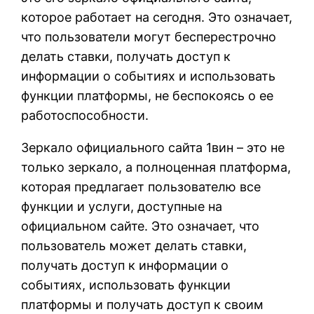
которое работает на сегодня. Это означает,
что пользователи могут бесперестрочно
делать ставки, получать доступ к
информации о событиях и использовать
функции платформы, не беспокоясь о ее
работоспособности.
Зеркало официального сайта 1вин – это не
только зеркало, а полноценная платформа,
которая предлагает пользователю все
функции и услуги, доступные на
официальном сайте. Это означает, что
пользователь может делать ставки,
получать доступ к информации о
событиях, использовать функции
платформы и получать доступ к своим