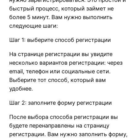
быстрый процесс, который займет не
более 5 минут. Вам нужно выполнить
следующие шаги:
Шаг 1: выберите способ регистрации
На странице регистрации вы увидите
несколько вариантов регистрации: через
email, телефон или социальные сети.
Выберите тот способ, который вам
удобнее.
Шаг 2: заполните форму регистрации
После выбора способа регистрации вы
будете перенаправлены на страницу
регистрации. Вам нужно заполнить форму,