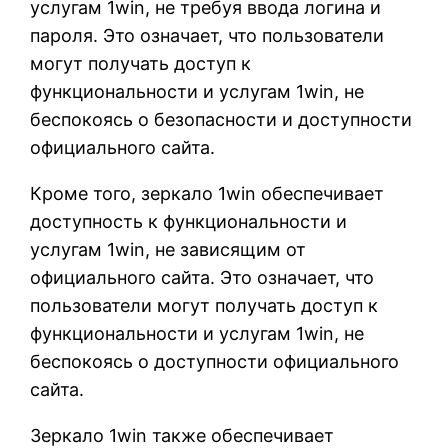
услугам 1win, не требуя ввода логина и
пароля. Это означает, что пользователи
могут получать доступ к
функциональности и услугам 1win, не
беспокоясь о безопасности и доступности
официального сайта.
Кроме того, зеркало 1win обеспечивает
доступность к функциональности и
услугам 1win, не зависящим от
официального сайта. Это означает, что
пользователи могут получать доступ к
функциональности и услугам 1win, не
беспокоясь о доступности официального
сайта.
Зеркало 1win также обеспечивает