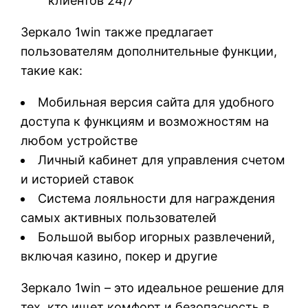
клиентов 24/7
Зеркало 1win также предлагает
пользователям дополнительные функции,
такие как:
Мобильная версия сайта для удобного
доступа к функциям и возможностям на
любом устройстве
Личный кабинет для управления счетом
и историей ставок
Система лояльности для награждения
самых активных пользователей
Большой выбор игорных развлечений,
включая казино, покер и другие
Зеркало 1win – это идеальное решение для
тех, кто ищет комфорт и безопасность в