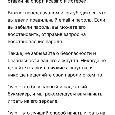
ставки на спорт, кcasino и лотереи.
Важно: перед началом игры убедитесь, что
вы ввели правильный email и пароль. Если
вы забыли пароль, вы можете его
восстановить, отправив запрос на
восстановление пароля.
Также, не забывайте о безопасности и
безопасности вашего аккаунта. Никогда не
делайте ставки на чужие аккаунты, и
никогда не деляйте свои пароли с кем-то.
1win – это безопасный и надежный
букмекер, и мы рекомендуем вам начать
играть на его зеркале.
1win – это лучший способ начать играть на