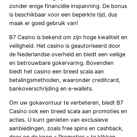
zonder enige financiële inspanning. De bonus
is beschikbaar voor een beperkte tijd, dus
maak er goed gebruik van!
B7 Casino is bekend om zijn hoge kwaliteit en
veiligheid. Het casino is geautoriseerd door
de Nederlandse overheid en biedt een veilige
en betrouwbare gokervaring. Bovendien
biedt het casino een breed scala aan
betalingsmethoden, waaronder creditcard,
bankoverschrijding en e-wallets.
Om uw gokavontuur te verbeteren, biedt B7
Casino ook een breed scala aan promoties en
acties. U kunt genieten van exclusieve
aanbiedingen, zoals free spins en cashback,
door op de knop « Promoties » te klikken.