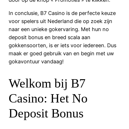
In conclusie, B7 Casino is de perfecte keuze
voor spelers uit Nederland die op zoek zijn
naar een unieke gokervaring. Met hun no
deposit bonus en breed scala aan
gokkensoorten, is er iets voor iedereen. Dus
maak er goed gebruik van en begin met uw
gokavontuur vandaag!
Welkom bij B7
Casino: Het No
Deposit Bonus