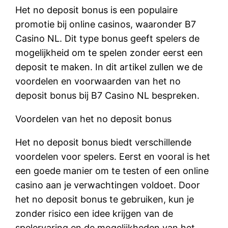
Het no deposit bonus is een populaire
promotie bij online casinos, waaronder B7
Casino NL. Dit type bonus geeft spelers de
mogelijkheid om te spelen zonder eerst een
deposit te maken. In dit artikel zullen we de
voordelen en voorwaarden van het no
deposit bonus bij B7 Casino NL bespreken.
Voordelen van het no deposit bonus
Het no deposit bonus biedt verschillende
voordelen voor spelers. Eerst en vooral is het
een goede manier om te testen of een online
casino aan je verwachtingen voldoet. Door
het no deposit bonus te gebruiken, kun je
zonder risico een idee krijgen van de
spelervaring en de mogelijkheden van het