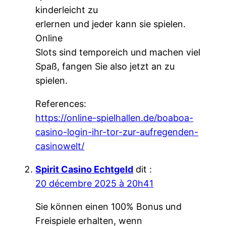
kinderleicht zu
erlernen und jeder kann sie spielen.
Online
Slots sind temporeich und machen viel
Spaß, fangen Sie also jetzt an zu
spielen.
References:
https://online-spielhallen.de/boaboa-
casino-login-ihr-tor-zur-aufregenden-
casinowelt/
Spirit Casino Echtgeld
dit :
20 décembre 2025 à 20h41
Sie können einen 100% Bonus und
Freispiele erhalten, wenn