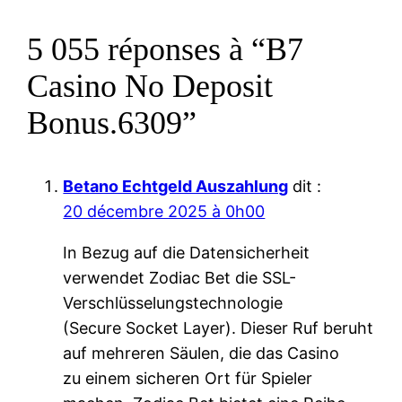
5 055 réponses à “B7
Casino No Deposit
Bonus.6309”
Betano Echtgeld Auszahlung
dit :
20 décembre 2025 à 0h00
In Bezug auf die Datensicherheit
verwendet Zodiac Bet die SSL-
Verschlüsselungstechnologie
(Secure Socket Layer). Dieser Ruf beruht
auf mehreren Säulen, die das Casino
zu einem sicheren Ort für Spieler