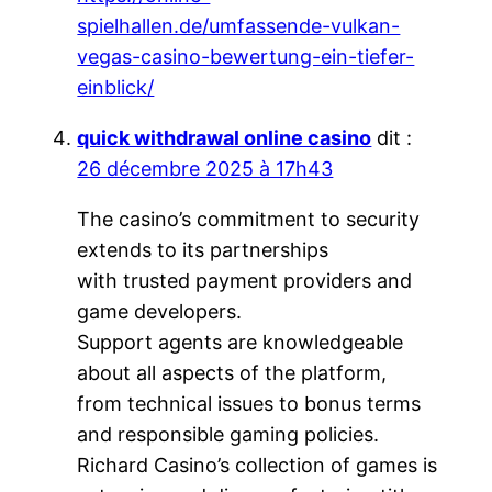
spielhallen.de/umfassende-vulkan-
vegas-casino-bewertung-ein-tiefer-
einblick/
quick withdrawal online casino
dit :
26 décembre 2025 à 17h43
The casino’s commitment to security
extends to its partnerships
with trusted payment providers and
game developers.
Support agents are knowledgeable
about all aspects of the platform,
from technical issues to bonus terms
and responsible gaming policies.
Richard Casino’s collection of games is