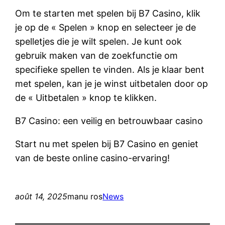
Om te starten met spelen bij B7 Casino, klik
je op de « Spelen » knop en selecteer je de
spelletjes die je wilt spelen. Je kunt ook
gebruik maken van de zoekfunctie om
specifieke spellen te vinden. Als je klaar bent
met spelen, kan je je winst uitbetalen door op
de « Uitbetalen » knop te klikken.
B7 Casino: een veilig en betrouwbaar casino
Start nu met spelen bij B7 Casino en geniet
van de beste online casino-ervaring!
août 14, 2025
manu ros
News