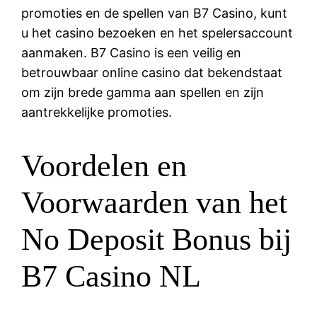
promoties en de spellen van B7 Casino, kunt
u het casino bezoeken en het spelersaccount
aanmaken. B7 Casino is een veilig en
betrouwbaar online casino dat bekendstaat
om zijn brede gamma aan spellen en zijn
aantrekkelijke promoties.
Voordelen en
Voorwaarden van het
No Deposit Bonus bij
B7 Casino NL