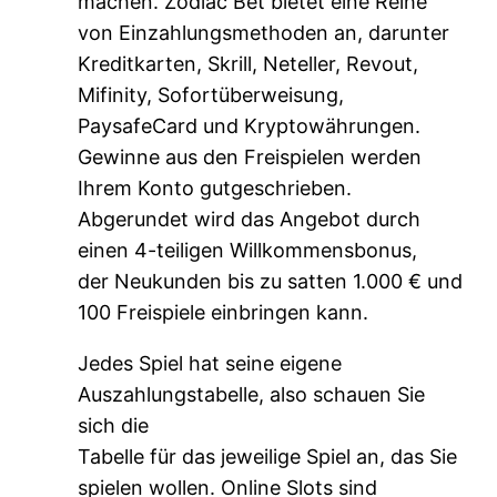
machen. Zodiac Bet bietet eine Reihe
von Einzahlungsmethoden an, darunter
Kreditkarten, Skrill, Neteller, Revout,
Mifinity, Sofortüberweisung,
PaysafeCard und Kryptowährungen.
Gewinne aus den Freispielen werden
Ihrem Konto gutgeschrieben.
Abgerundet wird das Angebot durch
einen 4-teiligen Willkommensbonus,
der Neukunden bis zu satten 1.000 € und
100 Freispiele einbringen kann.
Jedes Spiel hat seine eigene
Auszahlungstabelle, also schauen Sie
sich die
Tabelle für das jeweilige Spiel an, das Sie
spielen wollen. Online Slots sind