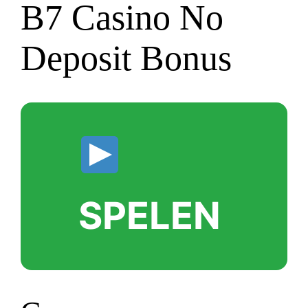
B7 Casino No
Deposit Bonus
SPELEN