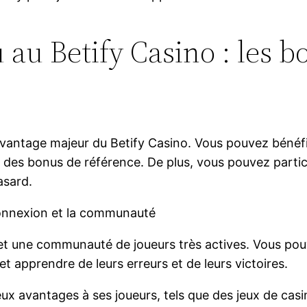
 au Betify Casino : les b
avantage majeur du Betify Casino. Vous pouvez bénéf
des bonus de référence. De plus, vous pouvez partici
asard.
 connexion et la communauté
 et une communauté de joueurs très actives. Vous pouv
t apprendre de leurs erreurs et de leurs victoires.
x avantages à ses joueurs, tels que des jeux de casin