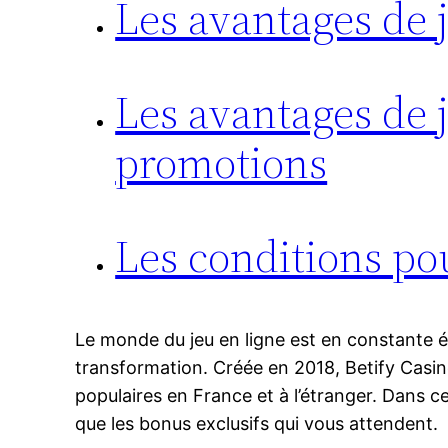
Les avantages de 
Les avantages de j
promotions
Les conditions pou
Le monde du jeu en ligne est en constante é
transformation. Créée en 2018, Betify Casin
populaires en France et à l’étranger. Dans ce
que les bonus exclusifs qui vous attendent.