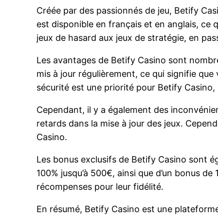
Créée par des passionnés de jeu, Betify Cas
est disponible en français et en anglais, ce 
jeux de hasard aux jeux de stratégie, en pass
Les avantages de Betify Casino sont nombreu
mis à jour régulièrement, ce qui signifie que
sécurité est une priorité pour Betify Casino
Cependant, il y a également des inconvénie
retards dans la mise à jour des jeux. Cepen
Casino.
Les bonus exclusifs de Betify Casino sont 
100% jusqu’à 500€, ainsi que d’un bonus de 
récompenses pour leur fidélité.
En résumé, Betify Casino est une plateforme 