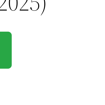
(2025)