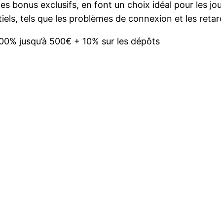
et les bonus exclusifs, en font un choix idéal pour les 
ls, tels que les problèmes de connexion et les retard
100% jusqu’à 500€ + 10% sur les dépôts