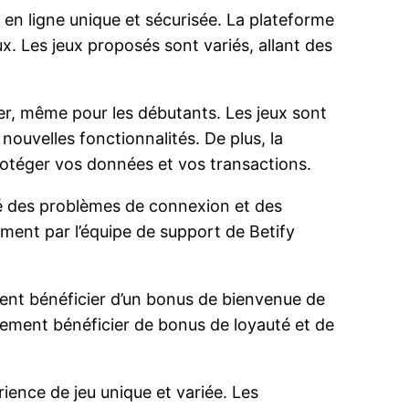
 en ligne unique et sécurisée. La plateforme
ux. Les jeux proposés sont variés, allant des
er, même pour les débutants. Les jeux sont
nouvelles fonctionnalités. De plus, la
protéger vos données et vos transactions.
lé des problèmes de connexion et des
ment par l’équipe de support de Betify
ent bénéficier d’un bonus de bienvenue de
lement bénéficier de bonus de loyauté et de
rience de jeu unique et variée. Les