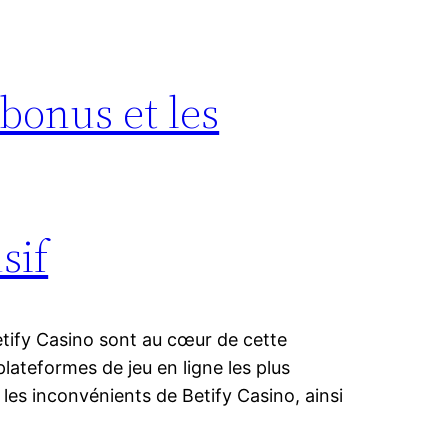
 bonus et les
sif
etify Casino sont au cœur de cette
lateformes de jeu en ligne les plus
 les inconvénients de Betify Casino, ainsi