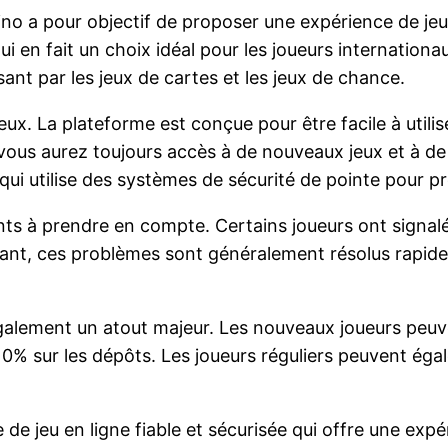
ino a pour objectif de proposer une expérience de jeu
qui en fait un choix idéal pour les joueurs internationa
ant par les jeux de cartes et les jeux de chance.
x. La plateforme est conçue pour être facile à utilis
 vous aurez toujours accès à de nouveaux jeux et à de 
, qui utilise des systèmes de sécurité de pointe pour 
nts à prendre en compte. Certains joueurs ont signa
dant, ces problèmes sont généralement résolus rapide
également un atout majeur. Les nouveaux joueurs peuv
10% sur les dépôts. Les joueurs réguliers peuvent éga
de jeu en ligne fiable et sécurisée qui offre une expé