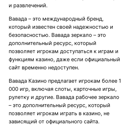
и развлечений.
Вавада – это международный бренд,
который известен своей надежностью и
безопасностью. Вавада зеркало – это
дополнительный ресурс, который
позволяет игрокам доступаться к играм и
функциям казино, даже если официальный
сайт временно недоступен.
Вавада Казино предлагает игрокам более 1
000 игр, включая слоты, карточные игры,
рулетку и другие. Вавада рабочее зеркало
– это дополнительный ресурс, который
позволяет игрокам играть в казино, не
зависящий от официального сайта.