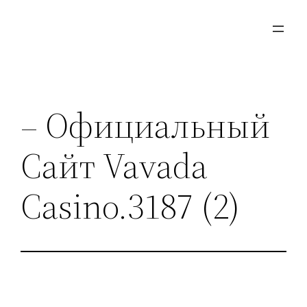
Aller
au
contenu
– Официальный
Сайт Vavada
Casino.3187 (2)