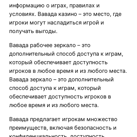
информацию о играх, правилах и
условиях. Вавада казино – это место, где
игроки могут насладиться игрой и
получать выгоды.
Вавада рабочее зеркало – это
дополнительный способ доступа к играм,
который обеспечивает доступность
игроков в любое время и из любого места.
Вавада зеркало – это дополнительный
способ доступа к играм, который
обеспечивает доступность игроков в
любое время и из любого места.
Вавада предлагает игрокам множество
преимуществ, включая безопасность и
конфиденциальность, доступность