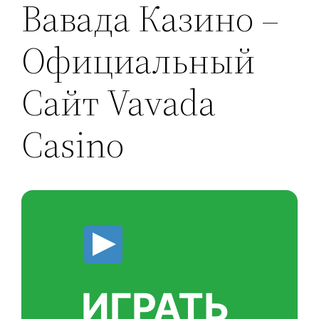
Вавада Казино –
Официальный
Сайт Vavada
Casino
ИГРАТЬ