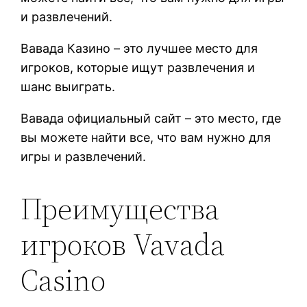
и развлечений.
Вавада Казино – это лучшее место для
игроков, которые ищут развлечения и
шанс выиграть.
Вавада официальный сайт – это место, где
вы можете найти все, что вам нужно для
игры и развлечений.
Преимущества
игроков Vavada
Casino