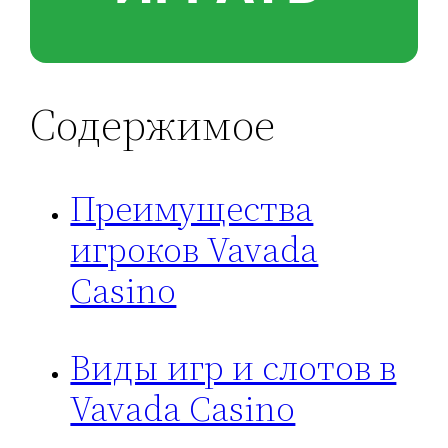
Содержимое
Преимущества
игроков Vavada
Casino
Виды игр и слотов в
Vavada Casino