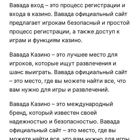
Вавада вход – это процесс регистрации и
входа в казино. Вавада официальный сайт
предлагает игрокам безопасный и простой
процесс регистрации, а также доступ к
играм и функциям казино.
Вавада Казино – это лучшее место для
игроков, которые ищут развлечения и
шанс выиграть. Вавада официальный сайт
– это место, где вы можете найти все, что
вам нужно для игры и развлечений.
Вавада Казино – это международный
бренд, который известен своей
надежностью и безопасностью. Вавада
официальный сайт – это место, где вы
можете найти все, что вам нужно для игры