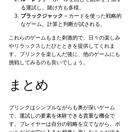
る運試し。賭け方も多様。
ブラックジャック
– カードを使った戦略的
なゲーム。計算と判断が試される。
これらのゲームもまた刺激的で、日々の楽しみ
やリラックスしたひとときを提供してくれま
す。プリンクを楽しんだ後に、他のゲームにも
挑戦してみるのも良いでしょう。
まとめ
プリンクはシンプルながらも奥が深いゲーム
で、運試しの要素を体験できる貴重な機会で
す。プレイヤーは自分の戦略を立てながら、ボ