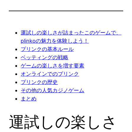
運試しの楽しさが詰まったこのゲームで、
plinkoの魅力を体験しよう！
プリンクの基本ルール
ベッティングの戦略
ゲームの楽しさを増す要素
オンラインでのプリンク
プリンクの歴史
その他の人気カジノゲーム
まとめ
運試しの楽しさ