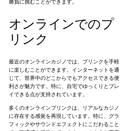
勝負に挑むことができます。
オンラインでのプ
リンク
最近のオンラインカジノでは、プリンクを手軽
に楽しむことができます。インターネットを通
じて、世界中のどこからでもアクセスできる便
利さが魅力です。特に、自宅でゆっくりとプレ
イできる点が支持されています。
多くのオンラインプリンクは、リアルなカジノ
に存在する感覚を再現しています。特に、グラ
フィックやサウンドエフェクトにこだわること