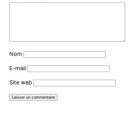
Nom
E-mail
Site web