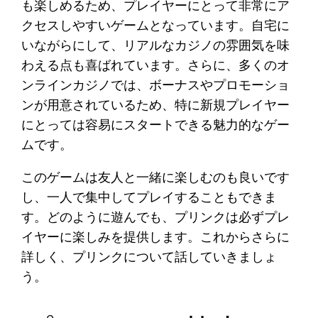
も楽しめるため、プレイヤーにとって非常にア
クセスしやすいゲームとなっています。自宅に
いながらにして、リアルなカジノの雰囲気を味
わえる点も喜ばれています。さらに、多くのオ
ンラインカジノでは、ボーナスやプロモーショ
ンが用意されているため、特に新規プレイヤー
にとっては容易にスタートできる魅力的なゲー
ムです。
このゲームは友人と一緒に楽しむのも良いです
し、一人で集中してプレイすることもできま
す。どのように遊んでも、プリンクは必ずプレ
イヤーに楽しみを提供します。これからさらに
詳しく、プリンクについて話していきましょ
う。