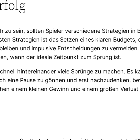
rfolg
h zu sein, sollten Spieler verschiedene Strategien in 
n Strategien ist das Setzen eines klaren Budgets, d
 bleiben und impulsive Entscheidungen zu vermeiden. E
n, wann der ideale Zeitpunkt zum Sprung ist.
 schnell hintereinander viele Sprünge zu machen. Es 
, sich eine Pause zu gönnen und erst nachzudenken, b
chen einem kleinen Gewinn und einem großen Verlus