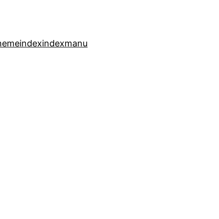
Theme
index
indexmanu