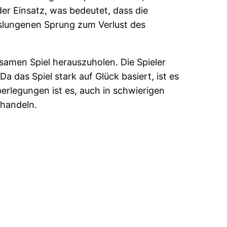
er Einsatz, was bedeutet, dass die
isslungenen Sprung zum Verlust des
tsamen Spiel herauszuholen. Die Spieler
a das Spiel stark auf Glück basiert, ist es
erlegungen ist es, auch in schwierigen
 handeln.