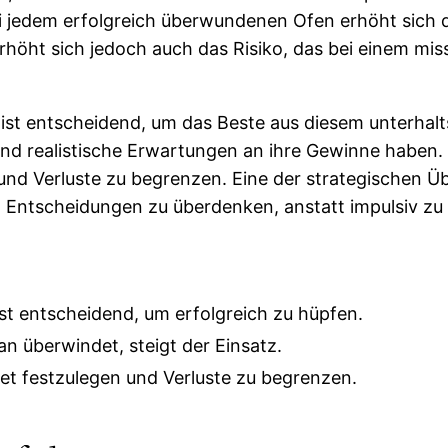
 jedem erfolgreich überwundenen Ofen erhöht sich d
erhöht sich jedoch auch das Risiko, das bei einem m
k ist entscheidend, um das Beste aus diesem unterhal
und realistische Erwartungen an ihre Gewinne haben. D
und Verluste zu begrenzen. Eine der strategischen Üb
en Entscheidungen zu überdenken, anstatt impulsiv zu
ist entscheidend, um erfolgreich zu hüpfen.
n überwindet, steigt der Einsatz.
get festzulegen und Verluste zu begrenzen.