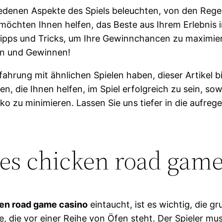
hiedenen Aspekte des Spiels beleuchten, von den Rege
 möchten Ihnen helfen, das Beste aus Ihrem Erlebnis
pps und Tricks, um Ihre Gewinnchancen zu maximiere
en und Gewinnen!
rfahrung mit ähnlichen Spielen haben, dieser Artikel b
n, die Ihnen helfen, im Spiel erfolgreich zu sein, so
ko zu minimieren. Lassen Sie uns tiefer in die aufre
es chicken road gam
en road game casino
eintaucht, ist es wichtig, die
e, die vor einer Reihe von Öfen steht. Der Spieler mu