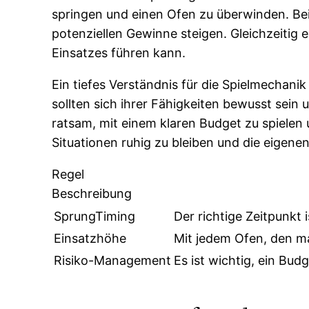
springen und einen Ofen zu überwinden. Bei
potenziellen Gewinne steigen. Gleichzeitig 
Einsatzes führen kann.
Ein tiefes Verständnis für die Spielmechani
sollten sich ihrer Fähigkeiten bewusst sein 
ratsam, mit einem klaren Budget zu spielen 
Situationen ruhig zu bleiben und die eigen
Regel
Beschreibung
SprungTiming
Der richtige Zeitpunkt 
Einsatzhöhe
Mit jedem Ofen, den ma
Risiko-Management
Es ist wichtig, ein Bud