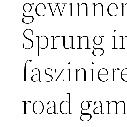
gewinne
Sprung 
faszinie
road gam